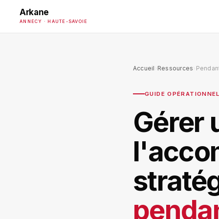
Arkane
ANNECY · HAUTE-SAVOIE
Accueil
›
Ressources
›
Pendant
GUIDE OPÉRATIONNEL
Gérer u
l'acc
straté
pendan