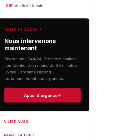
06
Spécificité locale
CRISE EN COURS ?
Nous intervenons
maintenant
Disponibles 24h/24. Première analyse
confidentielle en moins de 30 minutes.
Cyrille Cardonne répond
personnellement aux urgences.
Appel d'urgence
À LIRE AUSSI
AVANT LA CRISE