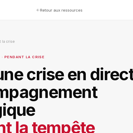
Retour aux ressources
 la crise
 · PENDANT LA CRISE
ne crise en direct
ompagnement
gique
t la tempête