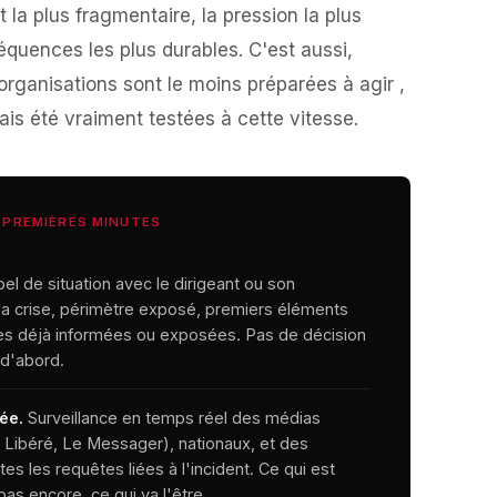
 la plus fragmentaire, la pression la plus
séquences les plus durables. C'est aussi,
rganisations sont le moins préparées à agir ,
is été vraiment testées à cette vitesse.
0 PREMIÈRES MINUTES
el de situation avec le dirigeant ou son
la crise, périmètre exposé, premiers éléments
tes déjà informées ou exposées. Pas de décision
d'abord.
ée.
Surveillance en temps réel des médias
 Libéré, Le Messager), nationaux, et des
es les requêtes liées à l'incident. Ce qui est
 pas encore, ce qui va l'être.