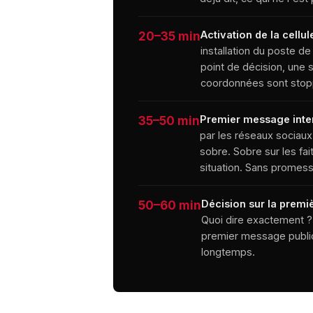
Activation de la cellul
20–35 min
installation du poste d
point de décision, une
coordonnées sont stop
Premier message inte
35–50 min
par les réseaux sociaux
sobre. Sobre sur les fait
situation. Sans promes
Décision sur la premiè
50–60 min
Quoi dire exactement ? 
premier message public
longtemps.