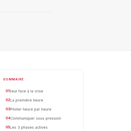
SOMMAIRE
01
Seul face à la crise
02
La première heure
03
Piloter heure par heure
04
Communiquer sous pression
05
Les 3 phases actives