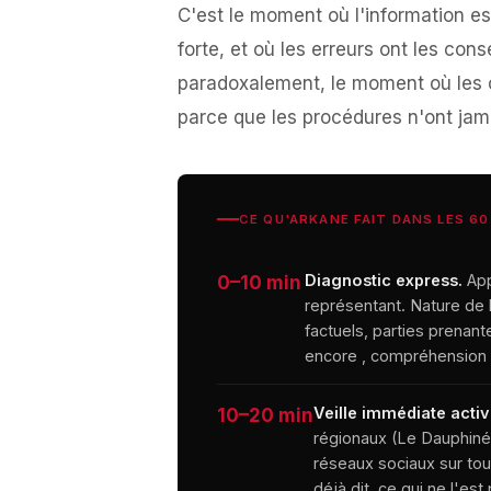
C'est le moment où l'information est
forte, et où les erreurs ont les con
paradoxalement, le moment où les o
parce que les procédures n'ont jama
CE QU'ARKANE FAIT DANS LES 6
Diagnostic express.
App
0–10 min
représentant. Nature de 
factuels, parties prenan
encore , compréhension 
Veille immédiate activ
10–20 min
régionaux (Le Dauphiné
réseaux sociaux sur tout
déjà dit, ce qui ne l'est