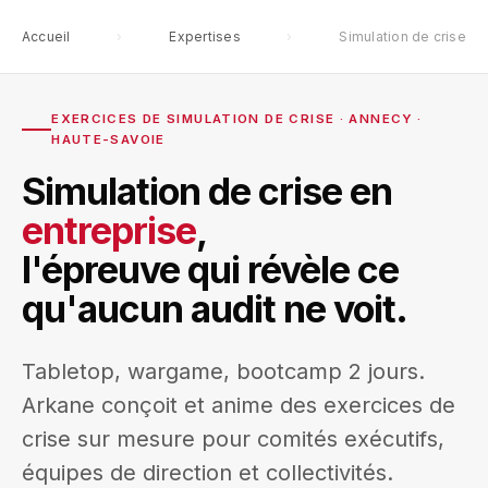
Arkane
Retour aux
Devis
Accueil
›
Expertises
›
Simulation de crise
ANNECY · HAUTE-
expertises
confidentiel
SAVOIE
EXERCICES DE SIMULATION DE CRISE · ANNECY ·
HAUTE-SAVOIE
Simulation de crise en
entreprise
,
l'épreuve qui révèle ce
qu'aucun audit ne voit.
Tabletop, wargame, bootcamp 2 jours.
Arkane conçoit et anime des exercices de
crise sur mesure pour comités exécutifs,
équipes de direction et collectivités.