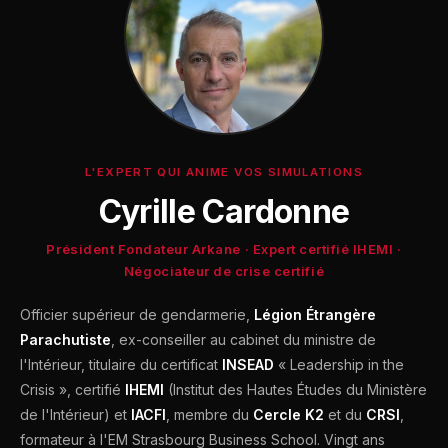
annuel. À Annecy et en Haute-Savoie, nous
travaillons régulièrement avec des ETI industrielles,
des cabinets d'avocats, des établissements de
santé et des collectivités.
L'EXPERT QUI ANIME VOS SIMULATIONS
Cyrille Cardonne
Président Fondateur Arkane · Expert certifié IHEMI ·
Négociateur de crise certifié
Officier supérieur de gendarmerie,
Légion Étrangère
Parachutiste
, ex-conseiller au cabinet du ministre de
l'Intérieur, titulaire du certificat
INSEAD
« Leadership in the
Crisis », certifié
IHEMI
(Institut des Hautes Études du Ministère
de l'Intérieur) et
IACFI
, membre du
Cercle K2
et du
CRSI
,
formateur à l'EM Strasbourg Business School. Vingt ans