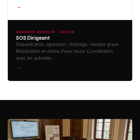
→
URGENCE ABSOLUE · 24H/24
SOS Dirigeant
Séquestration, agression, chantage, menace grave.
Mobilisation en moins d'une heure. Coordination
avec les autorités.
→