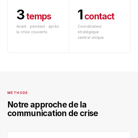
3
1
temps
contact
Avant · pendant · après
Coordinateur
la crise couverts
stratégique
central unique
MÉTHODE
Notre approche de la
communication de crise