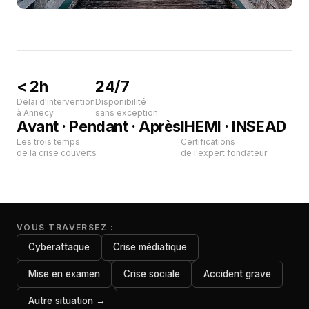
< 2h
24/7
Délai d'intervention
Disponibilité
à Annecy
sans exception
Avant · Pendant · Après
IHEMI · INSEAD
Les trois temps
Certifications
de la crise couverts
de l'expert fondateur
VOUS TRAVERSEZ :
Cyberattaque
Crise médiatique
Mise en examen
Crise sociale
Accident grave
Autre situation →