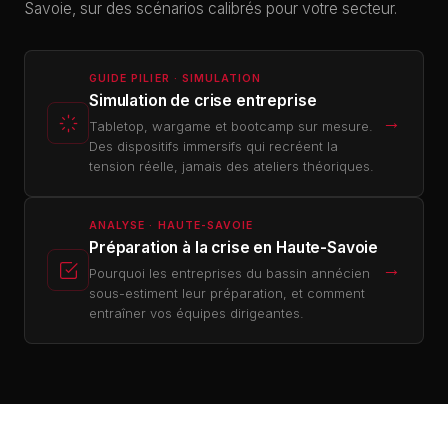
Savoie, sur des scénarios calibrés pour votre secteur.
GUIDE PILIER · SIMULATION
Simulation de crise entreprise
→
Tabletop, wargame et bootcamp sur mesure.
Des dispositifs immersifs qui recréent la
tension réelle, jamais des ateliers théoriques.
ANALYSE · HAUTE-SAVOIE
Préparation à la crise en Haute-Savoie
→
Pourquoi les entreprises du bassin annécien
sous-estiment leur préparation, et comment
entraîner vos équipes dirigeantes.